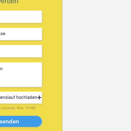
werben
enslauf hochladen
(optional). (Max. 15 MB)
senden