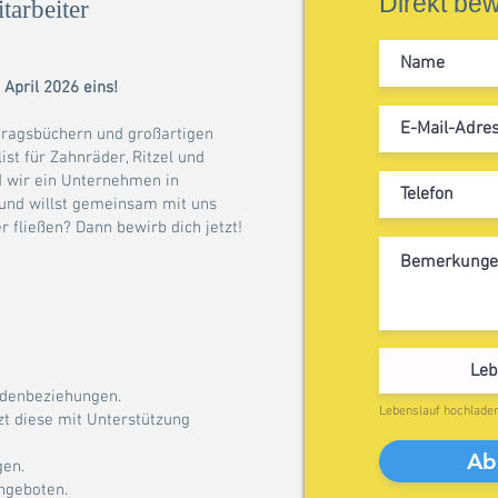
Direkt be
tarbeiter
 April 2026 eins!
uftragsbüchern und großartigen
ist für Zahnräder, Ritzel und
d wir ein Unternehmen in
 und willst gemeinsam mit uns
r fließen? Dann bewirb dich jetzt!
Leb
ndenbeziehungen.
Lebenslauf hochladen 
zt diese mit Unterstützung
Ab
gen.
ngeboten.