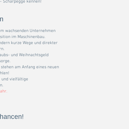
 - Scharpegge kennen!
en
einem wachsenden Unternehmen
osition im Maschinenbau.
ondern kurze Wege und direkter
rn.
rlaubs- und Weihnachtsgeld
sorge.
r stehen am Anfang eines neuen
hlen!
und vielfältige
n.
ahr.
 Chancen!