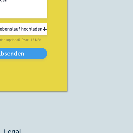
ebenslauf hochladen
den (optional). (Max. 15 MB)
bsenden
Legal