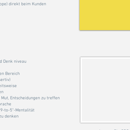
ope) direkt beim Kunden
nd Denk niveau
en Bereich
ertiv)
eitsweise
en
r Mut, Entscheidungen zu treffen
prache
9-to-5“-Mentalität
 zu denken