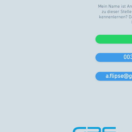
Mein Name ist An
zu dieser Stell
kennenlernen? Da
00
a.flipse@g