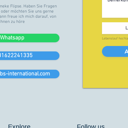
neke Flipse. Haben Sie Fragen
e oder möchten Sie uns gerne
nn freue ich mich darauf, von
Ihnen zu höre
L
Whatsapp
Lebenslauf hochla
A
31622241335
bs-international.com
Explore
Follow us