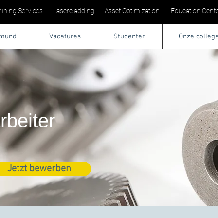
ining Services
Lasercladding
Asset Optimization
Education Cente
tmund
Vacatures
Studenten
Onze colleg
rbeiter
Jetzt bewerben