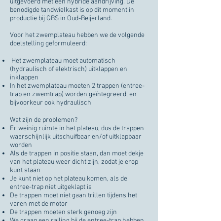
uitgevoerd met een hybride aandrijving. De
benodigde tandwielkast is op dit moment in
productie bij GBS in Oud-Beijerland.
Voor het zwemplateau hebben we de volgende
doelstelling geformuleerd:
Het zwemplateau moet automatisch
(hydraulisch of elektrisch) uitklappen en
inklappen
In het zwemplateau moeten 2 trappen (entree-
trap en zwemtrap) worden geïntegreerd, en
bijvoorkeur ook hydraulisch
Wat zijn de problemen?
Er weinig ruimte in het plateau, dus de trappen
waarschijnlijk uitschuifbaar en/of uitklapbaar
worden
Als de trappen in positie staan, dan moet dekje
van het plateau weer dicht zijn, zodat je erop
kunt staan
Je kunt niet op het plateau komen, als de
entree-trap niet uitgeklapt is
De trappen moet niet gaan trillen tijdens het
varen met de motor
De trappen moeten sterk genoeg zijn
We graag een railing bij de entree-trap hebben