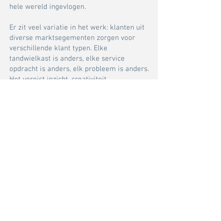
hele wereld ingevlogen.
​Er zit veel variatie in het werk: klanten uit
diverse marktsegementen zorgen voor
verschillende klant typen. Elke
tandwielkast is anders, elke service
opdracht is anders, elk probleem is anders.
Het vereist inzicht, creativiteit,
denkvermogen, energie, service
gerichtheid en ondernemerschap om
opdrachten tot een goed eindresultaat te
brengen en daarmee tevreden klanten te
krijgen
Loop bij ons op de werkplaats en vraag
een willekeurige collega wat hij waardeert
aan zijn werk bij GBS International, en de
kans is groot dat je als antwoord krijgt dat
hij geniet van de vrijheid en positieve
informele sfeer in het bedrijf. Werken bij
GBS is als werken met een groep vrienden.