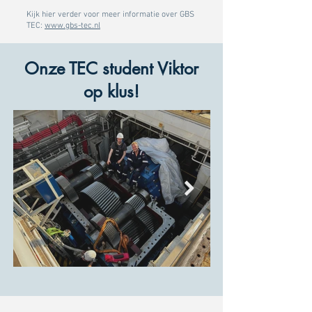
Kijk hier verder voor meer informatie over GBS
TEC:
www.gbs-tec.nl
Onze TEC student Viktor
op klus!