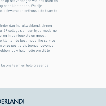
ten op het verjongen van ons team en
g naar klanten toe. We zijn
e, bekwame en enthousiaste team te
 minder dan indrukwekkend: binnen
aar 27 collega's en een hypermoderne
teren in de nieuwste en meest
 klanten de best mogelijke service
m onze positie als toonaangevende
ebben jouw hulp nodig om dit te
 bij ons team en help creëer de
DERLAND!