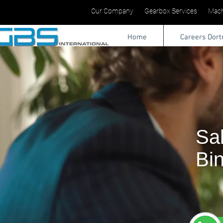
Our Company
Gearbox Services
Mach
Home
Careers Dor
Sa
Bi