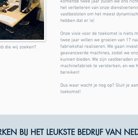
komende twee jaar zullen we ons rich
het verbeteren van onze dienstverlenin
vastbesloten om het meest dynamisch
hebben dat er is!
Onze visie voor de toekomst is niets
twee jaar willen we groeien van 17 n
fabriekshal realiseren. We gaan inves
web die wij zoeken?
geavanceerde machines, zodat we onze
kunnen bieden. We zijn vastberaden o
machinefabriek te versterken, en we h
bereiken!
Dus waar wacht je nog op? Sluit je aan
toekomst!
EN BIJ HET LEUKSTE BEDRIJF VAN NE