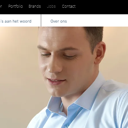
r
Portfolio
Brands
Jobs
Contact
a's aan het woord
Over ons