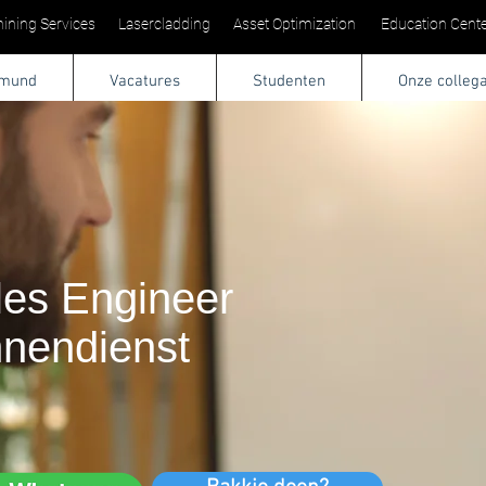
ining Services
Lasercladding
Asset Optimization
Education Cente
tmund
Vacatures
Studenten
Onze colleg
les Engineer
nnendienst