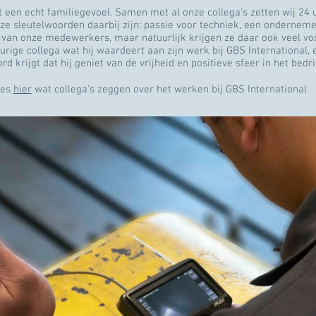
t een echt familiegevoel. Samen met al onze collega's zetten wij 24 
nze sleutelwoorden daarbij zijn: passie voor techniek, een onderneme
 van onze medewerkers, maar natuurlijk krijgen ze daar ook veel voo
rige collega wat hij waardeert aan zijn werk bij GBS International, e
d krijgt dat hij geniet van de vrijheid en positieve sfeer in het bedri
ees
hier
wat collega's zeggen over het werken bij GBS International