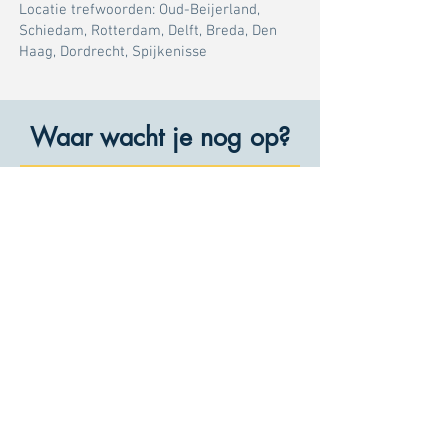
​Locatie trefwoorden: Oud-Beijerland,
Schiedam, Rotterdam, Delft, Breda, Den
Haag, Dordrecht, Spijkenisse
Waar wacht je nog op?
Direct solliciteren?
Naam
E-mail
Telefoon
Opmerkingen