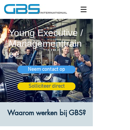
Young Executive /
Managementtrain
ee
Neem contact op
Solliciteer direct
Waarom werken bij GBS?