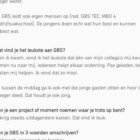
nger werkt.
 GBS leidt ook eigen mensen op [red. GBS TEC, MBO 4 
drijfsvakschool]. De jongens doen echt wel hun best en kunnen 
 best wat.
t vind je het leukste aan GBS?
en ik kwam, vond ik het leukste dat één van mijn collega’s mij k
men nu naar mij. Iedereen helpt elkaar onderling. Pas geleden, t
sten mij helpen. Ik vond dat zo mooi.
 tussen de middag ga ik ook met die jonge gasten zitten en hoor ik
oeger deed. Dat houdt je ook jong.
n je een project of moment noemen waar je trots op bent?
 krijg steeds uitdagendere kasten. Dat vind ik leuk.
n je GBS in 3 woorden omschrijven?