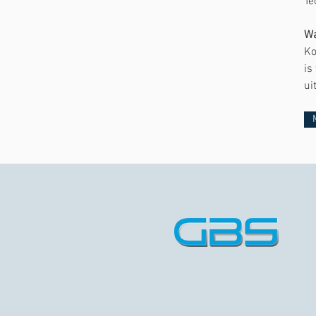
Te
Wa
Ko
is
ui