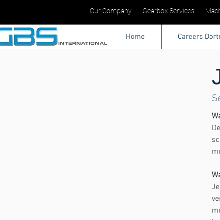
Our Company
Gearbox Services
Mach
Home
Careers Dor
S
Wa
De
sc
mo
Wa
Je
ve
mo