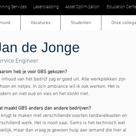
ining Services
Lasercladding
Asset Optimization
Education Cente
tmund
Vacatures
Studenten
Onze colleg
Jan de Jonge
ervice Engineer
arom heb je voor GBS gekozen?
 inhoud van het bedrijf zag er goed uit. Alle werkplekken zijn 
hoon en netjes. In zo’n ambiance wil ik ook werken. Het is 
dern en niet oud en vies en het stinkt niet.
t maakt GBS anders dan andere bedrijven?
 krijgt te maken met verschillende soorten tandwielkasten en 
rschillend werk. Het is nooit saai. Soms is het technisch wel 
eilijk, maar dan vraag je gewoon hulp aan iemand die hier al 