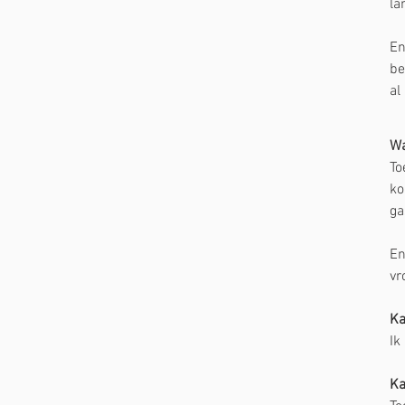
la
En
be
al
Wa
To
ko
ga
En
vr
Ka
Ik
Ka