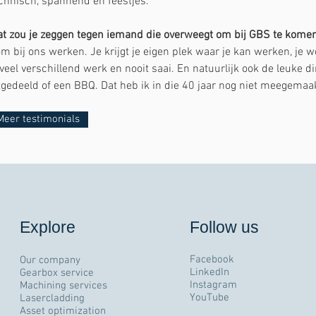
chnisch, spannend en feestjes.
t zou je zeggen tegen iemand die overweegt om bij GBS te kome
m bij ons werken. Je krijgt je eigen plek waar je kan werken, je wo
 veel verschillend werk en nooit saai. En natuurlijk ook de leuke d
tgedeeld of een BBQ. Dat heb ik in die 40 jaar nog niet meegemaa
Meer testimonials
Explore
Follow us
Facebook
Our company
LinkedIn
Gearbox service
Instagram
Machining services
YouTube
Lasercladding
Asset optimization