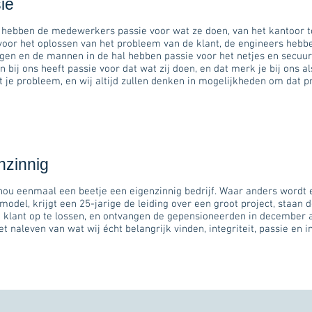
ie
 hebben de medewerkers passie voor wat ze doen, van het kantoor t
voor het oplossen van het probleem van de klant, de engineers hebb
gen en de mannen in de hal hebben passie voor het netjes en secuu
n bij ons heeft passie voor dat wat zij doen, en dat merk je bij ons al
 je probleem, en wij altijd zullen denken in mogelijkheden om dat p
nzinnig
nou eenmaal een beetje een eigenzinnig bedrijf. Waar anders wordt 
model, krijgt een 25-jarige de leiding over een groot project, staa
 klant op te lossen, en ontvangen de gepensioneerden in december al
het naleven van wat wij écht belangrijk vinden, integriteit, passie en 