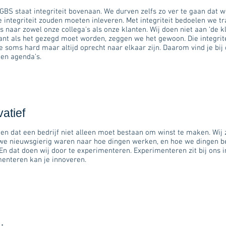
GBS staat integriteit bovenaan. We durven zelfs zo ver te gaan dat we
 integriteit zouden moeten inleveren. Met integriteit bedoelen we tr
es naar zowel onze collega's als onze klanten. Wij doen niet aan ‘de kl
ant als het gezegd moet worden, zeggen we het gewoon. Die integrite
 soms hard maar altijd oprecht naar elkaar zijn. Daarom vind je bij 
gen agenda’s.
atief
den dat een bedrijf niet alleen moet bestaan om winst te maken. Wij 
e nieuwsgierig waren naar hoe dingen werken, en hoe we dingen be
 En dat doen wij door te experimenteren. Experimenteren zit bij ons i
enteren kan je innoveren.