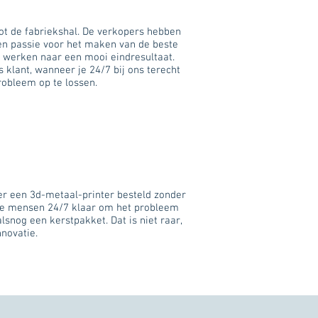
ot de fabriekshal. De verkopers hebben
en passie voor het maken van de beste
r werken naar een mooi eindresultaat.
s klant, wanneer je 24/7 bij ons terecht
robleem op te lossen.
er een 3d-metaal-printer besteld zonder
n de mensen 24/7 klaar om het probleem
snog een kerstpakket. Dat is niet raar,
innovatie.