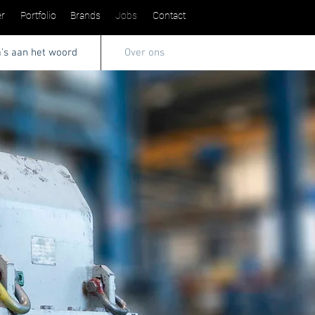
r
Portfolio
Brands
Jobs
Contact
a's aan het woord
Over ons