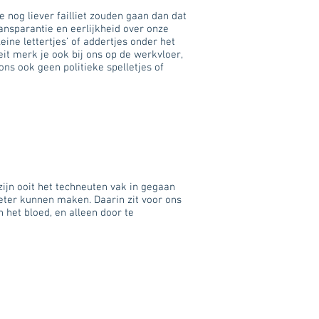
 nog liever failliet zouden gaan dan dat
ansparantie en eerlijkheid over onze
eine lettertjes’ of addertjes onder het
it merk je ook bij ons op de werkvloer,
ons ook geen politieke spelletjes of
zijn ooit het techneuten vak in gegaan
ter kunnen maken. Daarin zit voor ons
n het bloed, en alleen door te