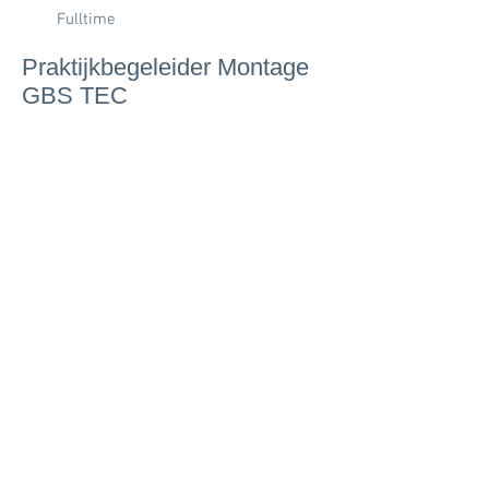
Fulltime
Praktijkbegeleider Montage
GBS TEC
Ga jij onze studenten begeleiden tot
top monteurs?
Bekijk de vacature