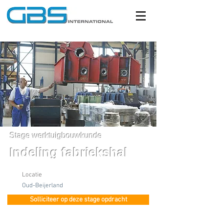
Stage werktuigbouwkunde
Indeling fabriekshal
Locatie
Oud-Beijerland
Solliciteer op deze stage opdracht