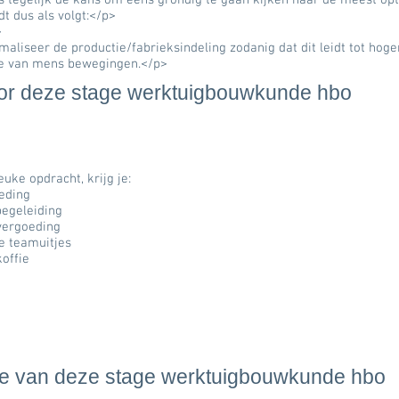
is tegelijk de kans om eens grondig te gaan kijken naar de meest op
dt dus als volgt:</p>
>
maliseer de productie/fabrieksindeling zodanig dat dit leidt tot hoger
ie van mens bewegingen.</p>
voor deze stage werktuigbouwkunde hbo
uke opdracht, krijg je:
eding
begeleiding
vergoeding
e teamuitjes
offie
ie van deze stage werktuigbouwkunde hbo