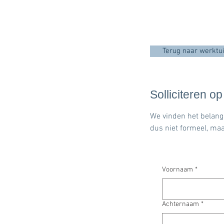
Terug naar werktu
Solliciteren o
We vinden het belangr
dus niet formeel, maa
Voornaam
*
Achternaam
*