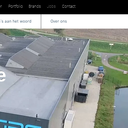
r
Portfolio
Brands
Jobs
Contact
a's aan het woord
Over ons
e