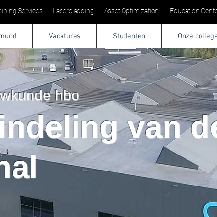
ining Services
Lasercladding
Asset Optimization
Education Cente
tmund
Vacatures
Studenten
Onze colleg
uwkunde hbo
indeling van d
hal