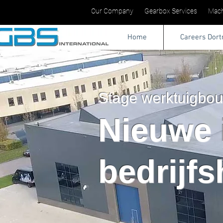
Our Company
Gearbox Services
Mach
Home
Careers Dor
Stage werktuigbo
Nieuwe 
bedrijfs