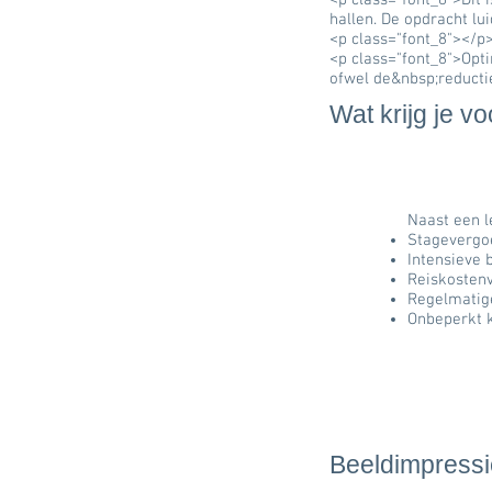
<p class="font_8">Dit 
hallen. De opdracht lui
<p class="font_8">​</p
<p class="font_8">Opti
ofwel de&nbsp;reduct
Wat krijg je 
Naast een le
Stagevergo
Intensieve 
Reiskosten
Regelmatig
Onbeperkt k
Beeldimpress