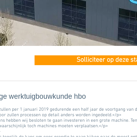
Solliciteer op deze s
age werktuigbouwkunde hbo
zullen per 1 januari 2019 gedurende een half jaar de voortgang van 
oor zullen processen op detail anders worden ingedeeld.</p>
ens hebben wij besloten te gaan investeren in een grote machine. Te
 waarschijnlijk toch machines moeten verplaatsen.</p>
>