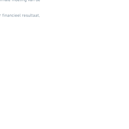
timale indeling van de
 financieel resultaat,