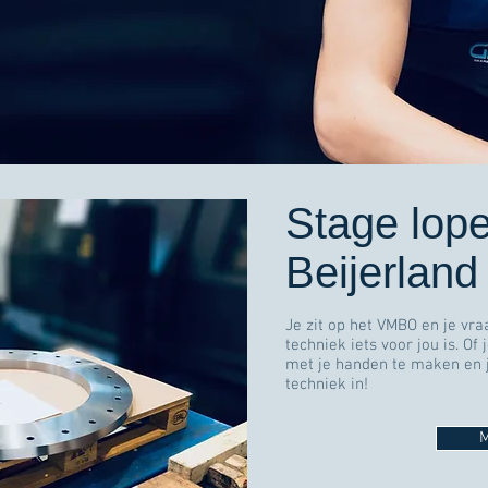
Stage lope
Beijerland
Je zit op het VMBO en je vraa
techniek iets voor jou is. Of
met je handen te maken en j
techniek in!
M