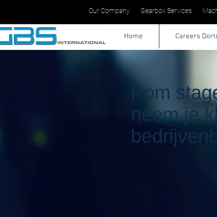
Our Company
Gearbox Services
Mach
Home
Careers Dor
Kom stage
neem je k
bedrijven