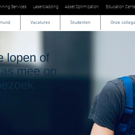
ining Services
Lasercladding
Asset Optimization
Education Cente
tmund
Vacatures
Studenten
Onze colleg
 lopen of
las mee op
bezoek