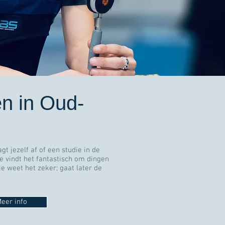
n in Oud-
gt jezelf af of een studie in de
 je vindt het fantastisch om dingen
e weet het zeker; gaat later de
eer info