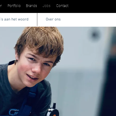
r
Portfolio
Brands
Jobs
Contact
a's aan het woord
Over ons