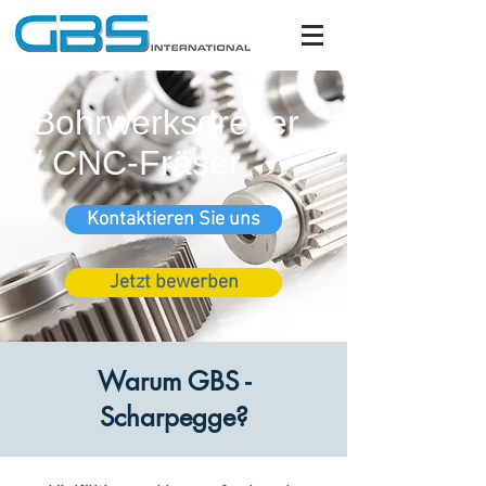
Bohrwerksdreher
/ CNC-Fräser
Kontaktieren Sie uns
Jetzt bewerben
Warum GBS -
Scharpegge?