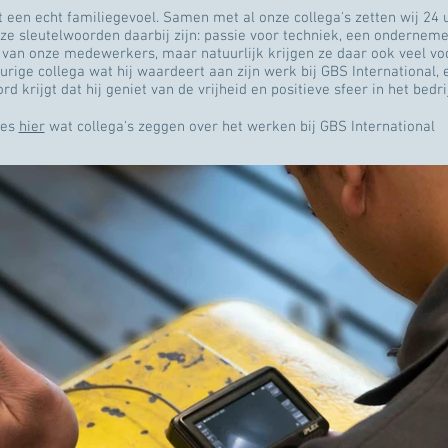
t een echt familiegevoel. Samen met al onze collega's zetten wij 24 
nze sleutelwoorden daarbij zijn: passie voor techniek, een onderneme
 van onze medewerkers, maar natuurlijk krijgen ze daar ook veel voo
rige collega wat hij waardeert aan zijn werk bij GBS International, e
d krijgt dat hij geniet van de vrijheid en positieve sfeer in het bedri
ees
hier
wat collega's zeggen over het werken bij GBS International