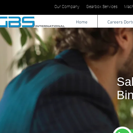
Our Company
Gearbox Services
Mach
Home
Careers Dor
Sa
Bi