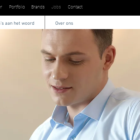
r
Portfolio
Brands
Jobs
Contact
a's aan het woord
Over ons