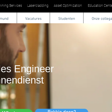
ining Services
Lasercladding
Asset Optimization
Education Cente
tmund
Vacatures
Studenten
Onze colleg
les Engineer
nnendienst