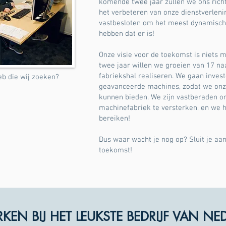
komende twee jaar zullen we ons rich
het verbeteren van onze dienstverlenin
vastbesloten om het meest dynamisch
hebben dat er is!
Onze visie voor de toekomst is niets
twee jaar willen we groeien van 17 n
fabriekshal realiseren. We gaan inves
web die wij zoeken?
geavanceerde machines, zodat we onze
kunnen bieden. We zijn vastberaden o
machinefabriek te versterken, en we h
bereiken!
Dus waar wacht je nog op? Sluit je aan
toekomst!
EN BIJ HET LEUKSTE BEDRIJF VAN NE