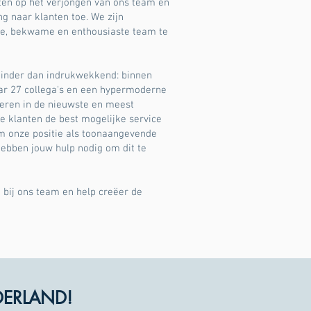
ten op het verjongen van ons team en
g naar klanten toe. We zijn
e, bekwame en enthousiaste team te
 minder dan indrukwekkend: binnen
aar 27 collega's en een hypermoderne
teren in de nieuwste en meest
 klanten de best mogelijke service
m onze positie als toonaangevende
ebben jouw hulp nodig om dit te
 bij ons team en help creëer de
DERLAND!