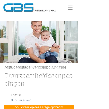
Afstudeerstage werktuigbouwkunde
Duurzaamheidsaanpas
singen
Locatie
Oud-Beijerland
Solliciteer op deze stage opdracht