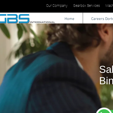
Our Company
Gearbox Services
Mach
Home
Careers Dor
Sa
Bi