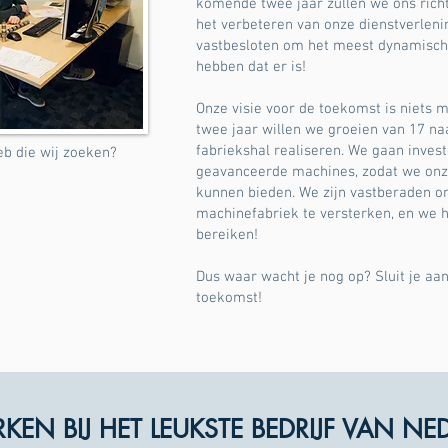
komende twee jaar zullen we ons rich
het verbeteren van onze dienstverlenin
vastbesloten om het meest dynamisch
hebben dat er is!
Onze visie voor de toekomst is niets
twee jaar willen we groeien van 17 n
fabriekshal realiseren. We gaan inves
web die wij zoeken?
geavanceerde machines, zodat we onze
kunnen bieden. We zijn vastberaden o
machinefabriek te versterken, en we h
bereiken!
Dus waar wacht je nog op? Sluit je aan
toekomst!
EN BIJ HET LEUKSTE BEDRIJF VAN NE