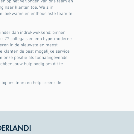
ten op het verjongen van ons team en
g naar klanten toe. We zijn
e, bekwame en enthousiaste team te
 minder dan indrukwekkend: binnen
aar 27 collega's en een hypermoderne
teren in de nieuwste en meest
 klanten de best mogelijke service
m onze positie als toonaangevende
ebben jouw hulp nodig om dit te
 bij ons team en help creëer de
DERLAND!