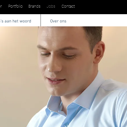
r
Portfolio
Brands
Jobs
Contact
a's aan het woord
Over ons