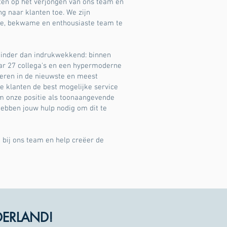
ten op het verjongen van ons team en
g naar klanten toe. We zijn
e, bekwame en enthousiaste team te
 minder dan indrukwekkend: binnen
aar 27 collega's en een hypermoderne
teren in de nieuwste en meest
 klanten de best mogelijke service
m onze positie als toonaangevende
ebben jouw hulp nodig om dit te
 bij ons team en help creëer de
DERLAND!