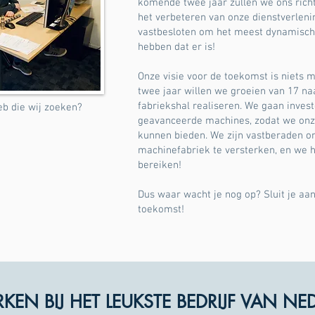
komende twee jaar zullen we ons rich
het verbeteren van onze dienstverlenin
vastbesloten om het meest dynamisch
hebben dat er is!
Onze visie voor de toekomst is niets
twee jaar willen we groeien van 17 n
fabriekshal realiseren. We gaan inves
web die wij zoeken?
geavanceerde machines, zodat we onze
kunnen bieden. We zijn vastberaden o
machinefabriek te versterken, en we h
bereiken!
Dus waar wacht je nog op? Sluit je aan
toekomst!
EN BIJ HET LEUKSTE BEDRIJF VAN NE