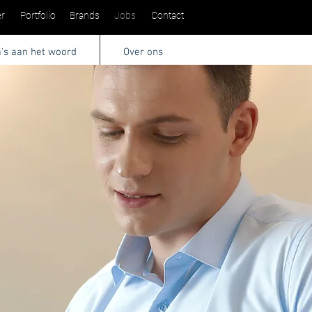
r
Portfolio
Brands
Jobs
Contact
a's aan het woord
Over ons