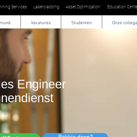
ining Services
Lasercladding
Asset Optimization
Education Cente
tmund
Vacatures
Studenten
Onze colleg
les Engineer
nnendienst