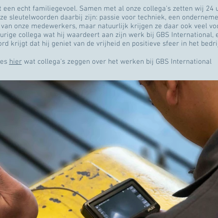
t een echt familiegevoel. Samen met al onze collega's zetten wij 24 
nze sleutelwoorden daarbij zijn: passie voor techniek, een onderneme
 van onze medewerkers, maar natuurlijk krijgen ze daar ook veel voo
rige collega wat hij waardeert aan zijn werk bij GBS International, e
d krijgt dat hij geniet van de vrijheid en positieve sfeer in het bedri
ees
hier
wat collega's zeggen over het werken bij GBS International