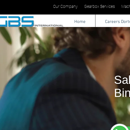
Our Company
Gearbox Services
Mach
Home
Careers Dor
Sa
Bi