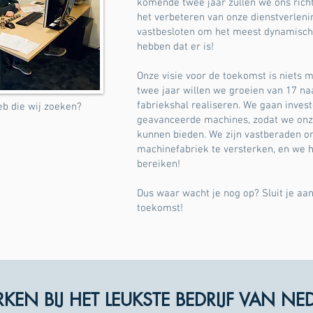
komende twee jaar zullen we ons rich
het verbeteren van onze dienstverlenin
vastbesloten om het meest dynamisch
hebben dat er is!
Onze visie voor de toekomst is niets
twee jaar willen we groeien van 17 n
fabriekshal realiseren. We gaan inves
web die wij zoeken?
geavanceerde machines, zodat we onze
kunnen bieden. We zijn vastberaden o
machinefabriek te versterken, en we h
bereiken!
Dus waar wacht je nog op? Sluit je aan
toekomst!
EN BIJ HET LEUKSTE BEDRIJF VAN NE