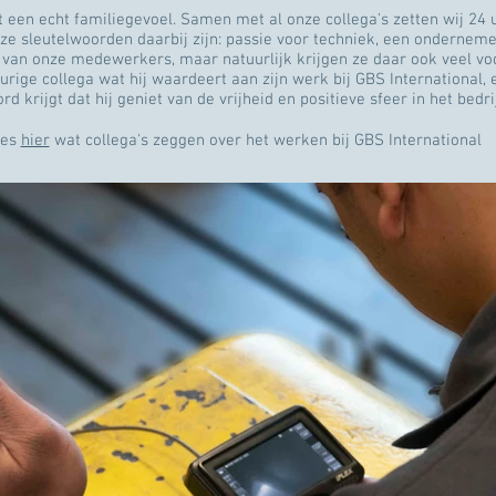
t een echt familiegevoel. Samen met al onze collega's zetten wij 24 
nze sleutelwoorden daarbij zijn: passie voor techniek, een onderneme
 van onze medewerkers, maar natuurlijk krijgen ze daar ook veel voo
rige collega wat hij waardeert aan zijn werk bij GBS International, e
d krijgt dat hij geniet van de vrijheid en positieve sfeer in het bedri
ees
hier
wat collega's zeggen over het werken bij GBS International