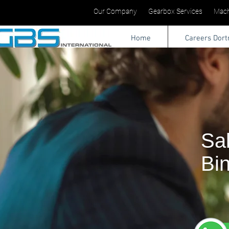
Our Company
Gearbox Services
Mach
Home
Careers Dor
Sa
Bi