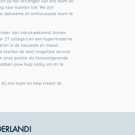
ten op het verjongen van ons team en
g naar klanten toe. We zijn
e, bekwame en enthousiaste team te
 minder dan indrukwekkend: binnen
aar 27 collega's en een hypermoderne
teren in de nieuwste en meest
 klanten de best mogelijke service
m onze positie als toonaangevende
ebben jouw hulp nodig om dit te
 bij ons team en help creëer de
DERLAND!