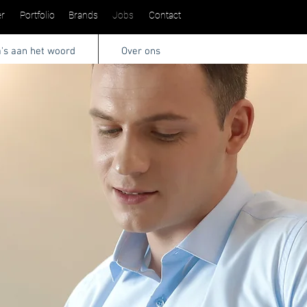
r
Portfolio
Brands
Jobs
Contact
a's aan het woord
Over ons