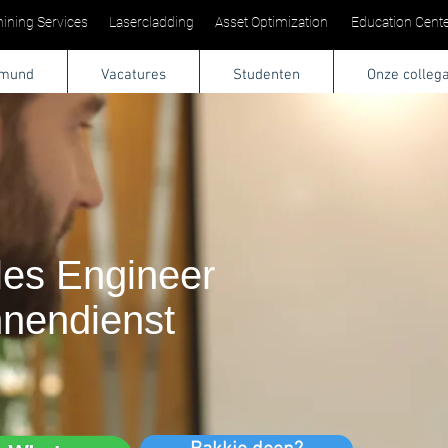
ining Services
Lasercladding
Asset Optimization
Education Cente
tmund
Vacatures
Studenten
Onze colleg
les Engineer
nnendienst