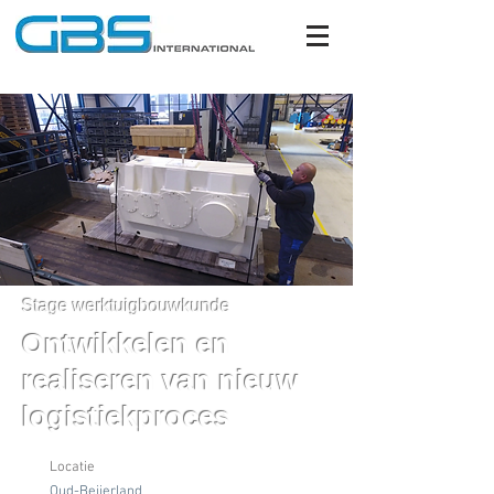
Stage werktuigbouwkunde
Ontwikkelen en
realiseren van nieuw
logistiekproces
Locatie
Oud-Beijerland