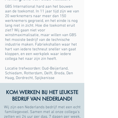
GBS International hard aan het bouwen
aan de toekomst. In 11 jaar tijd zijn we van
20 werknemers naar meer dan 150
werknemers gegroeid, en het einde is nog
lang niet in zicht. Hoe die toekomst eruit
ziet? Wij gaan niet voor
winstmaximalisatie, maar willen van GBS
het mooiste bedrijf van de technische
industrie maken. Fabriekshallen waar het
hart van iedere techneut sneller van gaat
kloppen, en een werkplek waar iedere
collega het naar zijn zin heeft.
Locatie trefwoorden:
Oud-Beijerland
,
Schiedam
,
Rotterdam
,
Delft
,
Breda
,
Den
Haag
,
Dordrecht
,
Spijkenisse
KOM WERKEN BIJ HET LEUKSTE
BEDRIJF VAN NEDERLAND!
Wij zijn een Nederlands bedrijf met een echt
familiegevoel. Samen met al onze collega's
zetten wij 24 uur per dag, 7 dagen per week,